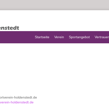
Startseite
Verein
Sportangebot
Vertraue
portverein-holdenstedt.de
verein-holdenstedt.de