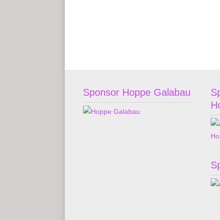
Sponsor Hoppe Galabau
S
H
S