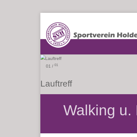
01
01 /
Lauftreff
Walking u. 