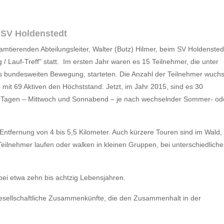
 SV Holdenstedt
mtierenden Abteilungsleiter, Walter (Butz) Hilmer, beim SV Holdensted
 / Lauf-Treff" statt. Im ersten Jahr waren es 15 Teilnehmer, die unter
s bundesweiten Bewegung, starteten. Die Anzahl der Teilnehmer wuch
mit 69 Aktiven den Höchststand. Jetzt, im Jahr 2015, sind es 30
n Tagen – Mittwoch und Sonnabend – je nach wechselnder Sommer- od
ntfernung von 4 bis 5,5 Kilometer. Auch kürzere Touren sind im Wald,
ilnehmer laufen oder walken in kleinen Gruppen, bei unterschiedlich
bei etwa zehn bis achtzig Lebensjahren.
gesellschaftliche Zusammenkünfte, die den Zusammenhalt in der