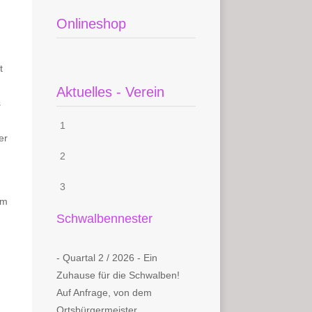
Onlineshop
t
Aktuelles - Verein
s
1
er
2
3
em
Schwalbennester
- Quartal 2 / 2026 - Ein
Zuhause für die Schwalben!
Auf Anfrage, von dem
Ortsbürgermeister...