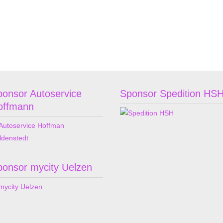
ponsor Autoservice
Sponsor Spedition HS
offmann
ponsor mycity Uelzen