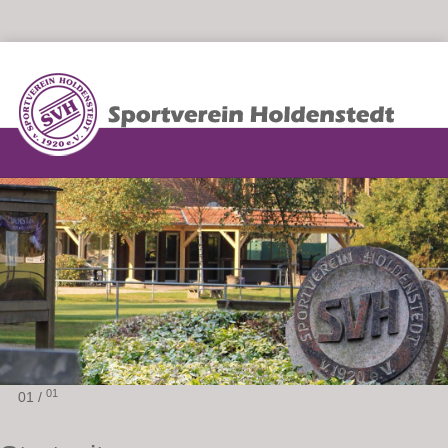
01
01 /